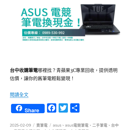
台中收購筆電
哪裡找？青蘋果3C專業回收，提供透明
估價，讓你的舊筆電輕鬆變現！
〈台中收購 ASUS 電競筆電攻略｜筆電回收價格 
閱讀全文
F
T
分
Share
a
w
享
c
it
發
分
標
2025-02-09
賣筆電
asus
、
asus電競筆電
、
二手筆電
、
台中