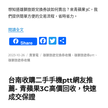
想知道雄獅旅遊兌換券該如何賣出？來青蘋果3C，我
們提供簡單方便的交易流程，省時省力。
〈雄獅旅遊兌換券怎麼賣？青蘋果3C 提供簡單方
閱讀全文
F
T
分
Share
a
w
享
c
it
發
分
標
2023-10-26
賣筆電
雄獅旅遊兌換券收購
、
雄獅旅遊券ptt
、
佈
類
籤
雄獅旅遊券收購
e
te
日
b
r
期:
o
台南收購二手手機ptt網友推
o
薦- 青蘋果3C高價回收，快速
k
成交保證