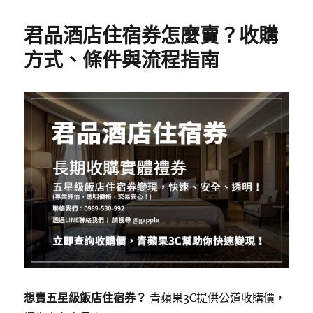
o
君品酒店住宿券怎麼賣？收購
o
方式、條件與流程指南
k
想賣五星級飯店住宿券？
青蘋果3C提供公道收購價，