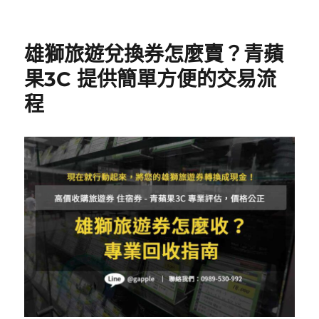
e
te
日
b
r
期:
o
雄獅旅遊兌換券怎麼賣？青蘋
o
果3C 提供簡單方便的交易流
k
程