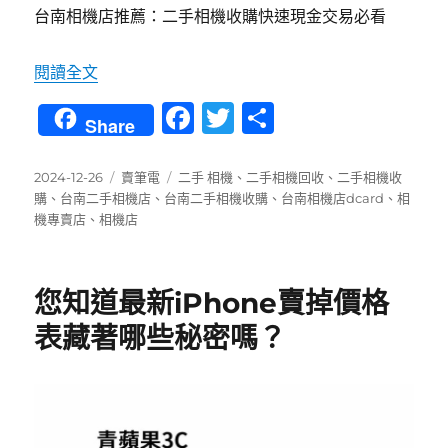
台南相機店推薦：二手相機收購快速現金交易必看
〈想了解台南二手相機價格？青蘋果3C的專業解
閱讀全文
F
T
分
Share
a
w
享
c
it
發
分
標
2024-12-26
賣筆電
二手 相機
、
二手相機回收
、
二手相機收
佈
類
籤
購
、
台南二手相機店
、
台南二手相機收購
、
台南相機店dcard
、
相
e
te
日
機專賣店
、
相機店
b
r
期:
o
您知道最新iPhone賣掉價格
o
表藏著哪些秘密嗎？
k