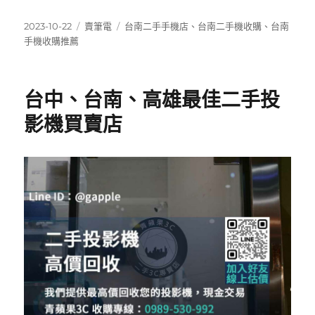
a
w
享
c
it
發
分
標
2023-10-22
賣筆電
台南二手手機店
、
台南二手機收購
、
台南
佈
類
籤
手機收購推薦
e
te
日
b
r
期:
o
台中、台南、高雄最佳二手投
o
影機買賣店
k