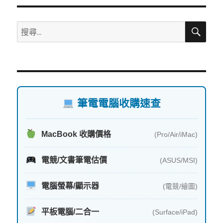
分
搜
搜
頁
尋
尋
關
鍵
字:
筆電電腦收購速查
MacBook 收購價格
(Pro/Air/iMac)
電競/文書筆電估價
(ASUS/MSI)
電腦螢幕/顯示器
(電競/繪圖)
平板電腦/二合一
(Surface/iPad)