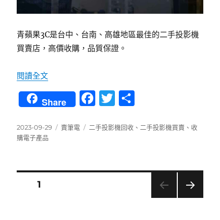
青蘋果3C是台中、台南、高雄地區最佳的二手投影機
買賣店，高價收購，品質保證。
〈台中、台南、高雄最佳二手投影機買賣店〉
閱讀全文
F
T
分
Share
a
w
享
c
it
發
分
標
2023-09-29
賣筆電
二手投影機回收
、
二手投影機買賣
、
收
佈
類
籤
購電子產品
e
te
日
b
r
期:
o
文
頁次
1
o
下一
k
章
頁