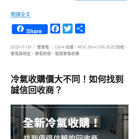
〈ROG Strix G16 (2025) G614 回收換現金懶
閱讀全文
F
T
分
Share
a
w
享
c
it
發
分
標
2025-11-09
賣筆電
G614 估價
、
ROG Strix G16 2025 回收
、
佈
類
籤
筆電換現金
、
筆電質借
、
電競筆電收購
e
te
日
b
r
期:
o
冷氣收購價大不同！如何找到
o
誠信回收商？
k