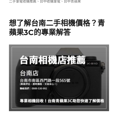
佈
類
籤
二手筆電收購推薦
、
台中收購筆電
、
台中青蘋果
e
te
日
b
r
期:
o
想了解台南二手相機價格？青
o
蘋果3C的專業解答
k