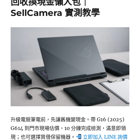
回收換現金懶人包｜
k
SellCamera 實測教學
升級電競筆電前，先讓舊機變現金。帶 G16 (2025)
G614 到門市現場估價，10 分鐘完成檢測，滿意即領
現；也可選擇質借保留機器。
立即加入 LINE 詢價