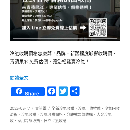
冷氣收購價格怎麼算？品牌、新舊程度影響收購價，
青蘋果3C免費估價，讓您輕鬆賣冷氣！
〈冷氣收購價大不同！如何找到誠信回收商？〉
閱讀全文
F
T
分
Share
a
w
享
c
it
發
分
標
2025-03-17
賣筆電
全新冷氣收購
、
冷氣回收推薦
、
冷氣回收
佈
類
籤
流程
、
冷氣收購
、
冷氣收購價格
、
分離式冷氣收購
、
大金冷氣回
e
te
日
收
、
家用冷氣收購
、
日立冷氣收購
b
r
期: