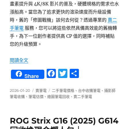
畫素提升與 4K/8K 影片的普及，硬體規格的需求也水
漲船高。當您為了追求更快的渲染速度而升級設備
時，舊的「修圖戰機」該何去何從？透過專業的
賣二
手筆電
服務，您可以將這些依然具備高效能的舊機轉
手，為下一位創作者提供高 CP 值的選擇，同時補貼
您的升級預算。
〈賣二手筆電前必看：攝影師與創作者的舊機變
閱讀全文
F
T
分
Share
a
w
享
c
it
發
分
標
2026-01-20
賣筆電
二手筆電價格
、
台中收購筆電
、
攝影師
佈
類
籤
筆電收購
、
筆電估價
、
繪圖筆電回收
、
賣二手筆電
e
te
日
b
r
期:
o
ROG Strix G16 (2025) G614
o