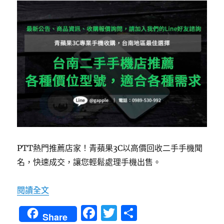
PTT熱門推薦店家！青蘋果3C以高價回收二手手機聞
名，快速成交，讓您輕鬆處理手機出售。
〈台南收購二手手機ptt網友推薦- 青蘋果3C高
閱讀全文
F
T
分
Share