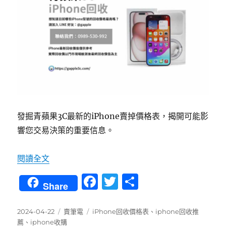
發掘青蘋果3C最新的iPhone賣掉價格表，揭開可能影
響您交易決策的重要信息。
〈您知道最新iPhone賣掉價格表藏著哪些秘密嗎
閱讀全文
F
T
分
Share
a
w
享
c
it
發
分
標
2024-04-22
賣筆電
iPhone回收價格表
、
iphone回收推
佈
類
籤
薦
、
iphone收購