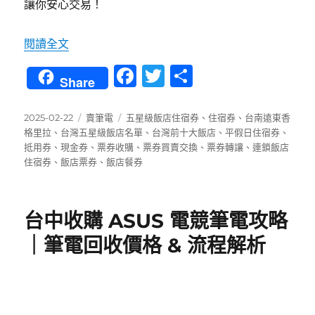
讓你安心交易！
〈君品酒店住宿券怎麼賣？收購方式、條件與流
閱讀全文
F
T
分
Share
a
w
享
c
it
發
分
標
2025-02-22
賣筆電
五星級飯店住宿券
、
住宿券
、
台南遠東香
佈
類
籤
格里拉
、
台灣五星級飯店名單
、
台灣前十大飯店
、
平假日住宿券
、
e
te
日
抵用券
、
現金券
、
票券收購
、
票券買賣交換
、
票券轉讓
、
連鎖飯店
b
r
期:
住宿券
、
飯店票券
、
飯店餐券
o
o
台中收購 ASUS 電競筆電攻略
k
｜筆電回收價格 & 流程解析