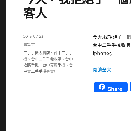
客人
發
2015-07-23
今天.我拒絕了一
佈
分
賣筆電
台中二手手機收購 
日
類
標
二手手機專賣店
、
台中二手手
iphone5
期:
籤
機
、
台中二手手機收購
、
台中
收購手機
、
台中買賣手機
、
台
〈今天，
閱讀全文
中賣二手手機專賣店
Share