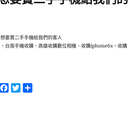
個想要賣二手手機給我們的客人
、台南手機收購、高雄收購數位相機、收購iphone6s、收購
我拒絕了一個想要賣二手手機給我們的客人〉
F
T
分
a
w
享
c
it
e
te
b
r