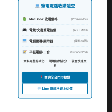
筆電電腦收購速查
MacBook 收購價格
(Pro/Air/iMac)
電競/文書筆電估價
(ASUS/MSI)
電腦螢幕/顯示器
(電競/繪圖)
平板電腦/二合一
(Surface/iPad)
資料完整格式化 ． 現場核對身分 ． 現金快速交
易
查詢全台門市據點
Line 傳規格線上估價