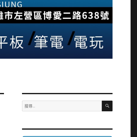
搜
搜
尋
尋
關
鍵
字: