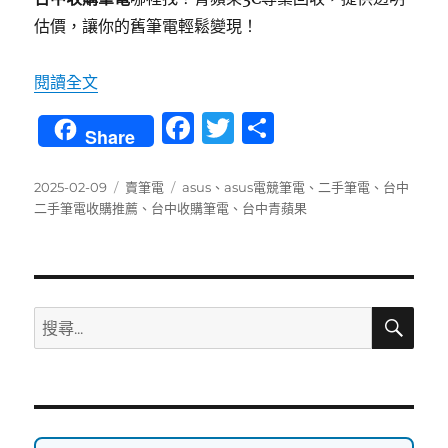
估價，讓你的舊筆電輕鬆變現！
〈台中收購 ASUS 電競筆電攻略｜筆電回收價格 
閱讀全文
F
T
分
Share
a
w
享
c
it
發
分
標
2025-02-09
賣筆電
asus
、
asus電競筆電
、
二手筆電
、
台中
佈
類
籤
二手筆電收購推薦
、
台中收購筆電
、
台中青蘋果
e
te
日
b
r
期:
o
o
搜
搜
尋
k
尋
關
鍵
字: