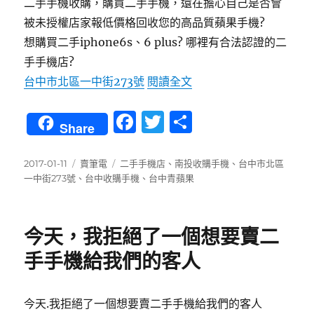
二手手機收購，購買二手手機，還在擔心自己是否會
被未授權店家報低價格回收您的高品質蘋果手機?
想購買二手iphone6s、6 plus? 哪裡有合法認證的二
手手機店?
〈南投收購手機-0989
台中市北區一中街273號
閱讀全文
F
T
分
Share
a
w
享
c
it
發
分
標
2017-01-11
賣筆電
二手手機店
、
南投收購手機
、
台中市北區
佈
類
籤
一中街273號
、
台中收購手機
、
台中青蘋果
e
te
日
b
r
期:
o
今天，我拒絕了一個想要賣二
o
手手機給我們的客人
k
今天.我拒絕了一個想要賣二手手機給我們的客人