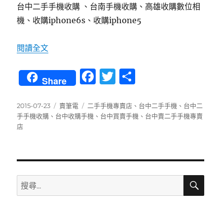
台中二手手機收購 、台南手機收購、高雄收購數位相
機、收購iphone6s、收購iphone5
〈今天，我拒絕了一個想要賣二手手機給我們的
閱讀全文
F
T
分
Share
a
w
享
c
it
發
分
標
2015-07-23
賣筆電
二手手機專賣店
、
台中二手手機
、
台中二
佈
類
籤
手手機收購
、
台中收購手機
、
台中買賣手機
、
台中賣二手手機專賣
e
te
日
店
b
r
期:
o
o
搜
搜
k
尋
尋
關