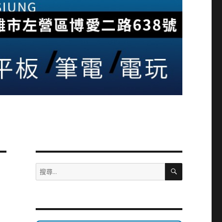
搜
搜
尋
尋
關
鍵
字: