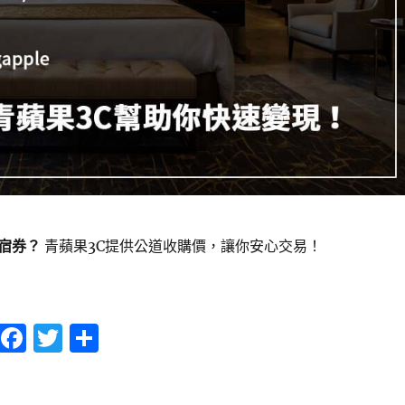
宿券？
青蘋果3C提供公道收購價，讓你安心交易！
店住宿券怎麼賣？收購方式、條件與流程指南〉
F
T
分
a
w
享
c
it