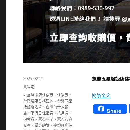
發
2025-02-22
想賣五星級飯店住
佈
分
賣筆電
日
類
標
〈君品酒
五星級飯店住宿券
、
住宿券
、
閱讀全文
期:
籤
台南遠東香格里拉
、
台灣五星
級飯店名單
、
台灣前十大飯
Share
店
、
平假日住宿券
、
抵用券
、
現金券
、
票券收購
、
票券買賣
交換
、
票券轉讓
、
連鎖飯店住