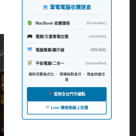
筆電電腦收購速查
MacBook 收購價格
(Pro/Air/iMac)
電競/文書筆電估價
(ASUS/MSI)
電腦螢幕/顯示器
(電競/繪圖)
平板電腦/二合一
(Surface/iPad)
資料完整格式化 ． 現場核對身分 ． 現金快速交
易
查詢全台門市據點
Line 傳規格線上估價